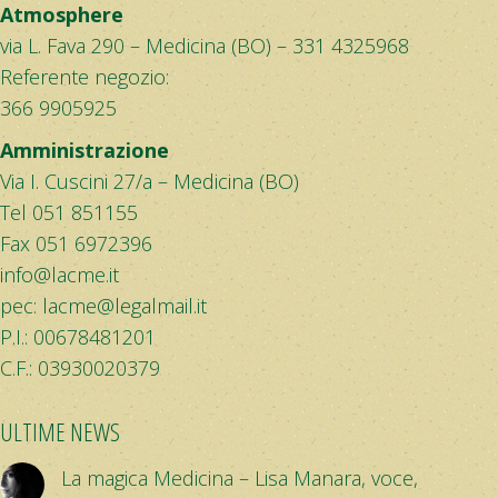
Atmosphere
via L. Fava 290 – Medicina (BO) – 331 4325968
Referente negozio:
366 9905925
Amministrazione
Via I. Cuscini 27/a – Medicina (BO)
Tel 051 851155
Fax 051 6972396
info@lacme.it
pec:
lacme@legalmail.it
P.I.: 00678481201
C.F.: 03930020379
ULTIME NEWS
La magica Medicina – Lisa Manara, voce,