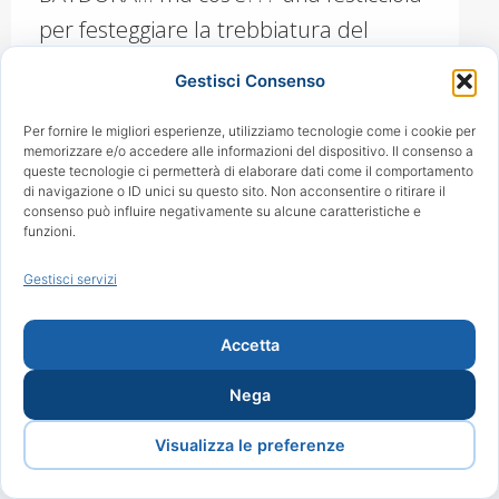
per festeggiare la trebbiatura del
grano… a base di CIBO soprattutto!
Gestisci Consenso
saremo allietati dalla presenza di
alcuni ollaboratori ormai “storici” come
Per fornire le migliori esperienze, utilizziamo tecnologie come i cookie per
memorizzare e/o accedere alle informazioni del dispositivo. Il consenso a
IDEE D’AUTORE, BIRRA CLATERNA e
queste tecnologie ci permetterà di elaborare dati come il comportamento
di navigazione o ID unici su questo sito. Non acconsentire o ritirare il
alcuni nuovi come SALE IN ZUCCA e
consenso può influire negativamente su alcune caratteristiche e
funzioni.
molti altri……
Gestisci servizi
Copyright 2024 Lacme. Tutti i diritti riservati. Powered by
Proweb
Accetta
bottom
Nega
Visualizza le preferenze