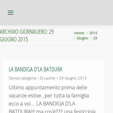
ARCHIVIO GIORNALIERO:
29
Tu sei qui:
Home
2015
GIUGNO 2015
Giugno
29
LA BANDIGA D’LA BATDURA
Senza categoria
Di
Lacme
29 Giugno 2015
Ultimo appuntamento prima delle
vacanze estive…per tutta la famiglia
ecco a voi…. LA BANDIGA D’LA
BATDURA!!! ma cos’è??? una festicciola