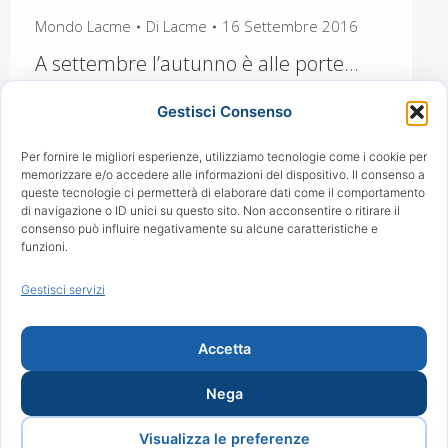
Mondo Lacme
Di
Lacme
16 Settembre 2016
A settembre l’autunno è alle porte…
ma il clima estivo riscalda ancora di
Gestisci Consenso
giorno e la sera è piacevole farsi
solleticare da un simpatico freschino…
Per fornire le migliori esperienze, utilizziamo tecnologie come i cookie per
memorizzare e/o accedere alle informazioni del dispositivo. Il consenso a
le giornate sono ancora lunghe, per cui
queste tecnologie ci permetterà di elaborare dati come il comportamento
di navigazione o ID unici su questo sito. Non acconsentire o ritirare il
diventa piacevola attardarsi
consenso può influire negativamente su alcune caratteristiche e
funzioni.
chiacchierando o bevendo un buon
bicchiere di vino… è in questa cornice
Gestisci servizi
che due coppie, molto diverse tra loro
hanno…
Accetta
Nega
Copyright 2024 Lacme. Tutti i diritti riservati. Powered by
Visualizza le preferenze
Proweb