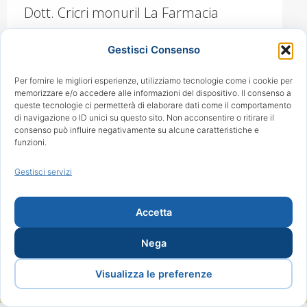
Dott. Cricri monuril La Farmacia
Internazionale Dott. Cricri è nota per
Gestisci Consenso
offrire una vasta gamma di farmaci da
banco, tra cui il popolare
Per fornire le migliori esperienze, utilizziamo tecnologie come i cookie per
memorizzare e/o accedere alle informazioni del dispositivo. Il consenso a
https://www.farmaciacricri.com/prodotto/monu
queste tecnologie ci permetterà di elaborare dati come il comportamento
di navigazione o ID unici su questo sito. Non acconsentire o ritirare il
Questo farmaco è ampiamente
consenso può influire negativamente su alcune caratteristiche e
utilizzato per il trattamento delle
funzioni.
infezioni urinarie e ha raccolto
Gestisci servizi
recensioni positive da parte degli
utenti. Monuril: Un…
Accetta
Nega
Copyright 2024 Lacme. Tutti i diritti riservati. Powered by
Proweb
Visualizza le preferenze
bottom