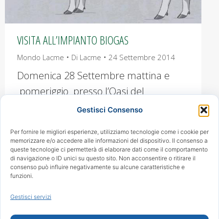
VISITA ALL’IMPIANTO BIOGAS
Mondo Lacme
Di
Lacme
24 Settembre 2014
Domenica 28 Settembre mattina e
pomeriggio presso l’Oasi del
Quadrone APERTURA DELL’IMPIANTO
Gestisci Consenso
A BIOGAS per adulti e piccini. Gli
Per fornire le migliori esperienze, utilizziamo tecnologie come i cookie per
esperti dell’impianto vi guideranno alla
memorizzare e/o accedere alle informazioni del dispositivo. Il consenso a
queste tecnologie ci permetterà di elaborare dati come il comportamento
scoperta dei mille segreti di questo
di navigazione o ID unici su questo sito. Non acconsentire o ritirare il
nuovo produttore di energia! Info: 339
consenso può influire negativamente su alcune caratteristiche e
funzioni.
4724548
Gestisci servizi